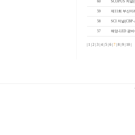
60
SCOPUS 저널(
59
제11회 부산미
58
SCI 저널(CBP
57
해양-LED 광
|
1
|
2
|
3
|
4
|
5
|
6
|
7
|
8
|
9
|
10
|