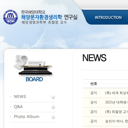
번호
공지
(축) 세계 최상위 
공지
2025년 대학
공지
(축) 최철영 
공지
송진아 박사,