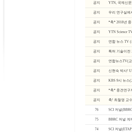
공지
YTN, 국제신문
공지
우리 연구실에
공지
*축* 2018
공지
YTN Scienc
공지
연합 뉴스 TV 
공지
특허 기술이전 
공지
연합뉴스TV(교
공지
신현숙 박사! 
공지
KBS 9시 뉴스
공지
*축* 중견연
공지
축! 최철영 교수
76
SCI 저널(BBR
75
BBRC 저널 게
74
SCI 저널(ETAP