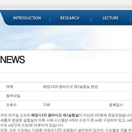
제목
해양-LED 광바이오 제2실험실 완공
첨부파일
조회수
1548
등록일시
우리 연구실 소속의
해양-LED 광바이오
제2
실험실
이 아산관 103호에 완공되었습니다
새롭게 완공된 실험실의 어류 사육 시스템은 4개의 수조가 한 set로 구성되어 있고, s
수조 set(72개 수조)로 이루어져 있습니다.
또한, 모든 수조에는 다양한 파장의 LED 조명등이 설치되어 있으며, 수조별로 개별 히