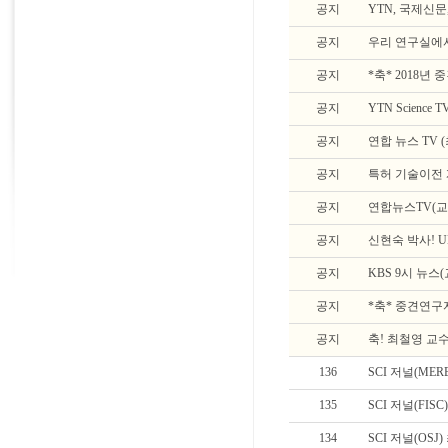
공지
YTN, 국제신문
공지
우리 연구실에
공지
*축* 2018
공지
YTN Scienc
공지
연합 뉴스 TV 
공지
특허 기술이전 
공지
연합뉴스TV(교
공지
신현숙 박사! 
공지
KBS 9시 뉴스
공지
*축* 중견연
공지
축! 최철영 교수
136
SCI 저널(MER
135
SCI 저널(FISC
134
SCI 저널(OSJ