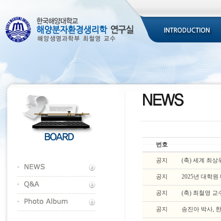
번호
공지
(축) 세계 최상위 
공지
2025년 대학
공지
(축) 최철영 
공지
송진아 박사,