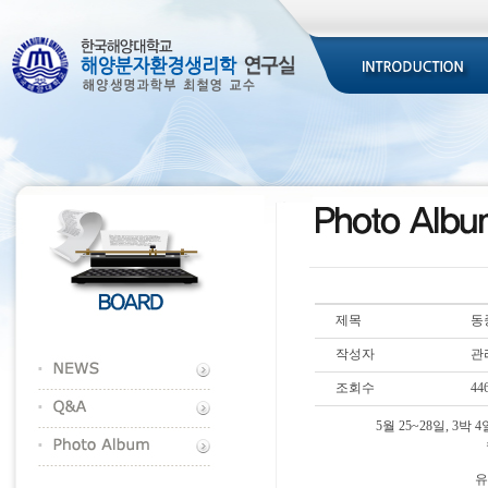
제목
동
작성자
관
조회수
44
5월 25~28일, 
유