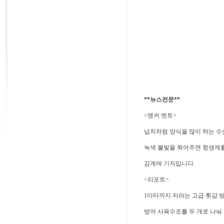
**뉴스전문**
<앵커 멘트>
넙치처럼 양식을 많이 하는 수
녹색 불빛을 쬐어주면 항생제를
김계애 기자입니다.
<리포트>
1미터까지 자라는 고급 횟감 
방어 사육수조를 두 개로 나눠 