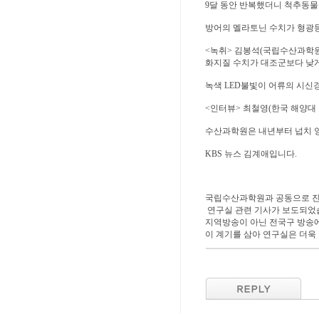
9달 동안 반복했더니 척추동물
방어의 멜라토닌 수치가 형광등 
<녹취> 김봉석(국립수산과학원
화지질 수치가 대조군보다 낮게
녹색 LED불빛이 어류의 시신
<인터뷰> 최철영(한국 해양대 
수산과학원은 내년부터 넙치 양
KBS 뉴스 김계애입니다.
국립수산과학원과 공동으로 진행
연구실 관련 기사가 보도되었
지역방송이 아닌 전국구 방송에
이 계기를 삼아 연구실은 더욱 