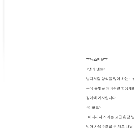
**뉴스전문**
<앵커 멘트>
넙치처럼 양식을 많이 하는 수
녹색 불빛을 쬐어주면 항생제를
김계애 기자입니다.
<리포트>
1미터까지 자라는 고급 횟감 
방어 사육수조를 두 개로 나눠 