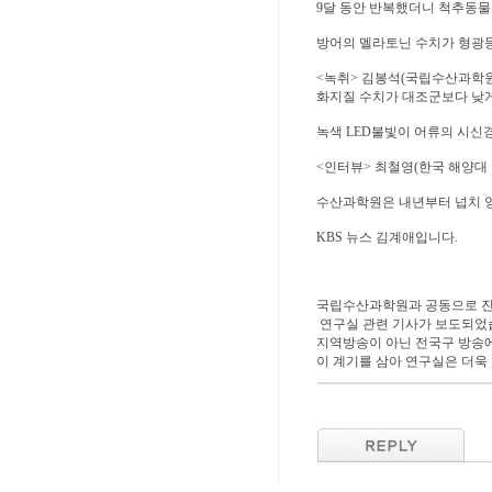
9달 동안 반복했더니 척추동물
방어의 멜라토닌 수치가 형광등 
<녹취> 김봉석(국립수산과학원
화지질 수치가 대조군보다 낮게
녹색 LED불빛이 어류의 시신
<인터뷰> 최철영(한국 해양대 
수산과학원은 내년부터 넙치 양
KBS 뉴스 김계애입니다.
국립수산과학원과 공동으로 진행
연구실 관련 기사가 보도되었
지역방송이 아닌 전국구 방송에
이 계기를 삼아 연구실은 더욱 