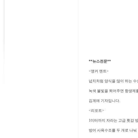
**뉴스전문**
<앵커 멘트>
넙치처럼 양식을 많이 하는 수
녹색 불빛을 쬐어주면 항생제를
김계애 기자입니다.
<리포트>
1미터까지 자라는 고급 횟감 
방어 사육수조를 두 개로 나눠 