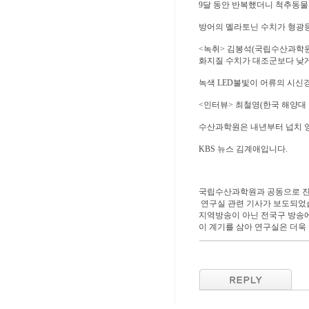
9달 동안 반복했더니 척추동물
방어의 멜라토닌 수치가 형광등 
<녹취> 김봉석(국립수산과학원
화지질 수치가 대조군보다 낮게
녹색 LED불빛이 어류의 시신
<인터뷰> 최철영(한국 해양대 
수산과학원은 내년부터 넙치 양
KBS 뉴스 김계애입니다.
국립수산과학원과 공동으로 진행
연구실 관련 기사가 보도되었
지역방송이 아닌 전국구 방송에
이 계기를 삼아 연구실은 더욱 