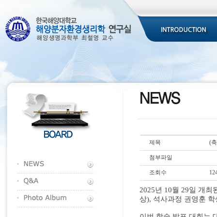
제목
(
첨부파일
조회수
12
2025
년
10
월
29
일 개최
상
),
석사과정 권영훈 학
이번 학술 발표 대회는 