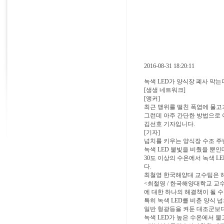
2016-08-31 18:20:11
녹색 LED가 양식장 폐사 막는
[생생 네트워크]
[앵커]
최근 맹위를 떨친 폭염에 물고
그런데 아주 간단한 방법으로 
김선호 기자입니다.
[기자]
넙치를 키우는 양식장 수조 주
녹색 LED 불빛을 비췄을 뿐인
30도 이상의 수온에서 녹색 
다.
최철영 한국해양대 교수팀은 
<최철영 / 한국해양대학교 교
에 대한 하나의 해결책이 될 수
특히 녹색 LED를 비춘 양식
일반 형광등을 켜둔 대조군보다
녹색 LED가 높은 수온에서 