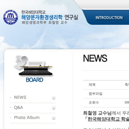
제목
축
첨부파일
조회수
69
최철영 교수님
께서 우
「
한국해양대학교
학