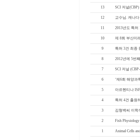
13
SCI 저널(CBP
12
교수님. 캐나
11
2013년도 특허
10
제 8회 부산미
9
특허 3건 최종
8
2012년에 5
7
SCI 저널 (CB
6
‘제6회 해양과학
5
아르헨티나 IS
4
특허 4건 출원
3
김형백씨 이학
2
Fish Physiology
1
Animal Cells a