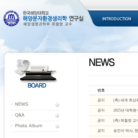
번호
공지
(축) 세계 최상위 
공지
2025년 대학
공지
(축) 최철영 
공지
송진아 박사,