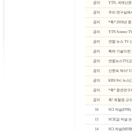
공지
YTN, 국제신문
공지
우리 연구실에
공지
*축* 2018
공지
YTN Scienc
공지
연합 뉴스 TV 
공지
특허 기술이전 
공지
연합뉴스TV(교
공지
신현숙 박사! 
공지
KBS 9시 뉴스
공지
*축* 중견연
공지
축! 최철영 교수
16
SCI 저널(FPB
15
SCIE급 저널 
14
SCI 저널(MFB